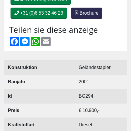
+31 (0)6 53 32 46 23
Brochure
Teilen sie diese anzeige
Facebook
Messenger
WhatsApp
Email
Konstruktion
Geländestapler
Baujahr
2001
Id
BG294
Preis
€ 10.900,-
Kraftstoffart
Diesel