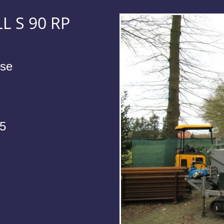
L S 90 RP
use
5