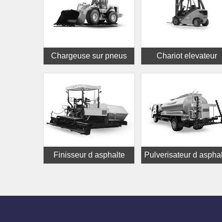
Chargeuse sur pneus
Chariot elevateur
Finisseur d asphalte
Pulverisateur d aspha